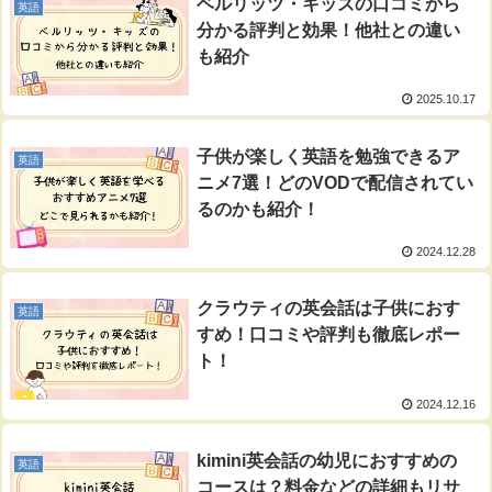
ベルリッツ・キッズの口コミから
英語
分かる評判と効果！他社との違い
も紹介
2025.10.17
子供が楽しく英語を勉強できるア
英語
ニメ7選！どのVODで配信されてい
るのかも紹介！
2024.12.28
クラウティの英会話は子供におす
英語
すめ！口コミや評判も徹底レポー
ト！
2024.12.16
kimini英会話の幼児におすすめの
英語
コースは？料金などの詳細もリサ