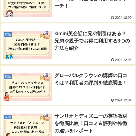
ーチ！
2024.12.09
kimini英会話に兄弟割引はある？
英語
兄弟や親子でお得に利用する3つの
方法を紹介
2024.12.05
グローバルクラウンの講師の口コ
英語
ミは？利用者の評判を徹底調査！
2024.12.04
サンリオとディズニーの英語教材
英語
を徹底比較！口コミ＆評判や特徴
の違いをレポート